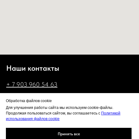
Наши контакты
+ 7 903 960 54 63
hello@be-ready.ru
Обработка файлов cookie
Для улучшения работы сайта мы используем cookie-файлы.
Продолжая пользоваться сайтом, вы соглашаетесь с
Политикой
НАШ АДРЕС: УЛ.ДУБИНИНСКАЯ, Д. 57 СТР. 5
использования файлов cookie
Въезд на территорию "Брент Сити" под двойной шлагбаум.
Принять все
Политика конфиденциальности